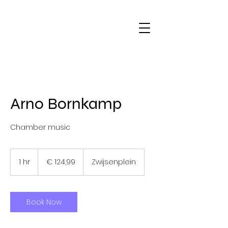
Arno Bornkamp
Chamber music
124,99
euro
1 hr
1
€ 124,99
Zwijsenplein
h
Book Now