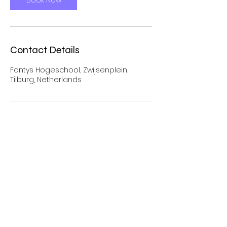
Contact Details
Fontys Hogeschool, Zwijsenplein,
Tilburg, Netherlands
CONTACT US
📧
tilburgsaxsummit@gmail.com
📱+31
6 84969173
© 2026
Nuno Silva
&
Hannah Koob
| Design by
Diana Gil