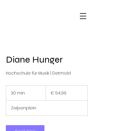
Diane Hunger
Hochschule für Musik | Detmold
54,99
euro
30 min
3
€ 54,99
0
m
Zwijsenplein
i
n
Book Now